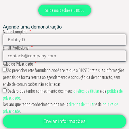
Saiba mais sobre a B10SEC
Agende uma demonstração
Nome Completo
Email Profissional
Aviso de Privacidade
Ao preencher este formulário, você aceita que a B10SEC trate suas informações
pessoais de forma restrita ao agendamento e condução da demonstração, sem
envio de comunicações não solicitadas.
Declaro que tenho conhecimento dos meus
direitos de titular
e da
política de
privacidade
.
Declaro que tenho conhecimento dos meus
direitos de titular
e da
política de
privacidade
.
Enviar informações