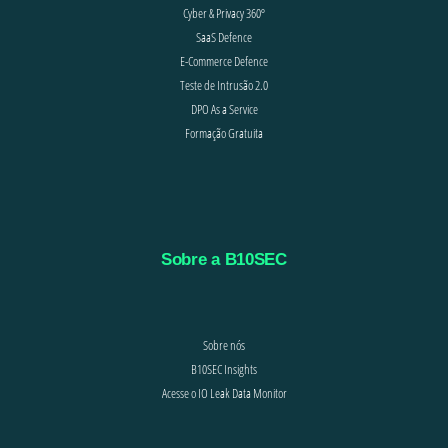
Cyber & Privacy 360º
SaaS Defence
E-Commerce Defence
Teste de Intrusão 2.0
DPO As a Service
Formação Gratuita
Sobre a B10SEC
Sobre nós
B10SEC Insights
Acesse o IO Leak Data Monitor