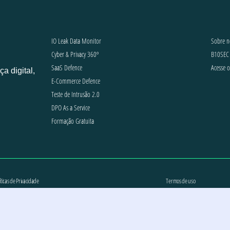
IO Leak Data Monitor
Sobre n
Cyber & Privacy 360º
B10SEC 
SaaS Defence
Acesse 
 digital,
E-Commerce Defence
Teste de Intrusão 2.0
DPO As a Service
Formação Gratuita
íticas de Privacidade
Termos de uso