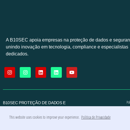
A B10SEC apoia empresas na proteção de dados e segurança
unindo inovação em tecnologia, compliance e especialistas
dedicados.
Pol
B10SEC PROTEÇÃO DE DADOS E
CIBERSEGURANÇA LTDA
TODOS OS DIREITOS RESERVADOS
This website uses cookies to improve your experience.
Politica de Privacidade