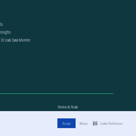
ós
Insights
o IO Leak Data Monitor
Direitos do Titular
Accept
Refuse
Cookie Preferences