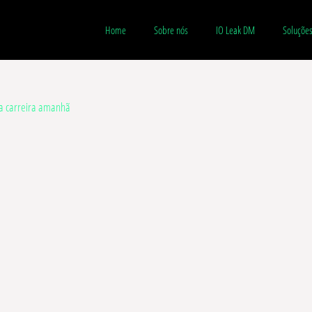
Home
Sobre nós
IO Leak DM
Soluçõe
ua carreira amanhã