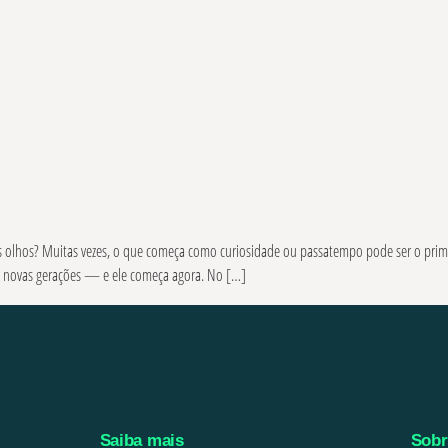
 os olhos? Muitas vezes, o que começa como curiosidade ou passatempo pode ser o prim
s novas gerações — e ele começa agora. No […]
Saiba mais
Sobr